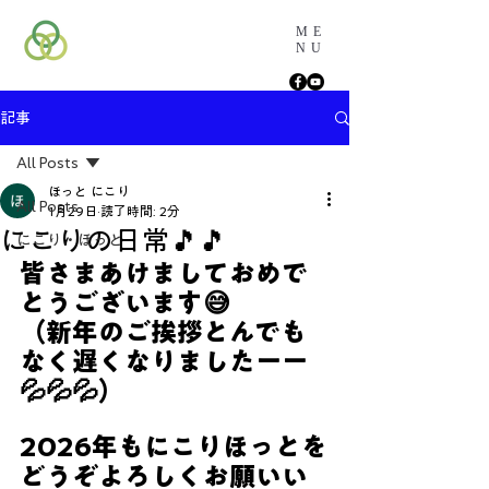
ME
NU
記事
All Posts
ほっと にこり
All Posts
1月29日
読了時間: 2分
にこりの日常🎵🎵
にこり・ほっと
皆さまあけましておめで
とうございます😅
（新年のご挨拶とんでも
なく遅くなりましたーー
💦💦💦）
2026年もにこりほっとを
どうぞよろしくお願いい