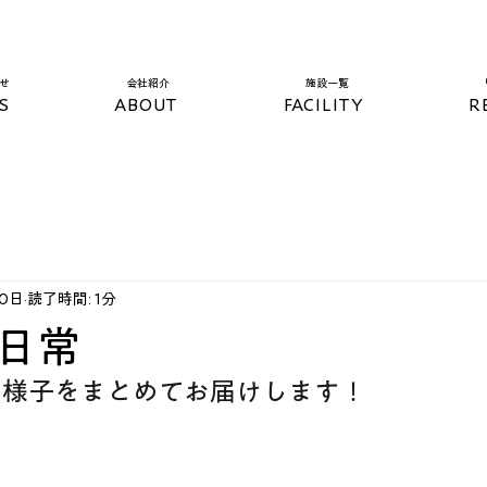
らせ
​会社紹介
​施設一覧​
S
ABOUT
FACILITY
R
30日
読了時間: 1分
日常
の様子をまとめてお届けします！