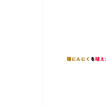
種にんにく
を
植え