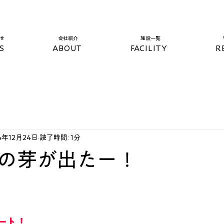
らせ
​会社紹介
​施設一覧​
S
ABOUT
FACILITY
R
4年12月24日
読了時間: 1分
の芽が出たー！
ート！