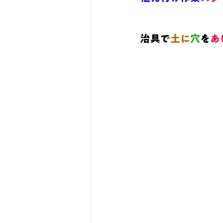
治具
で
土に
穴
を
あ