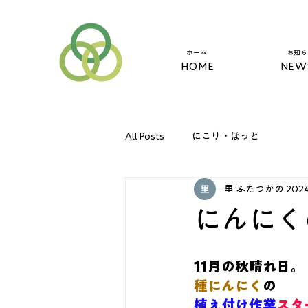
​ホーム
​お知
HOME
NEW
All Posts
にこり・ほっと
里 ふたつかの
202
にんにく
11月の秋晴れ日。
種にんにく
の
植え付け作業
スタ