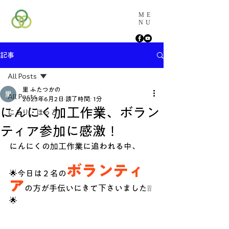
ME
NU
記事
All Posts
里 ふたつかの
All Posts
2023年6月2日
読了時間: 1分
にんにく加工作業、ボラン
にこり・ほっと
ティア参加に感激！
にんにくの加工作業に追われる中、
ボランティ
🌟今日は２名の
ア
の方が手伝いにきて下さいました❕❕
🌟