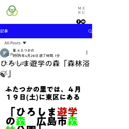
ME
NU
記事
All Posts
里 ふたつかの
All Posts
2025年4月28日
読了時間: 1分
ひろしま遊学の森「森林浴
にこり・ほっと
🍃」
ふたつかの里では、４月
１９日(土)に東区にある
「ひろしま
遊学
の
森
　広島市
森