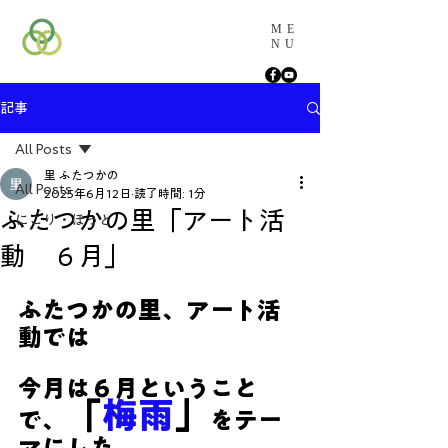
ME
NU
記事
All Posts
里 ふたつかの
All Posts
2025年6月12日
読了時間: 1分
ふたつかの里「アート活
にこり・ほっと
動 ６月」
ふたつかの里、アート活
動では
今月は６月ということ
「
梅雨
」
で、
をテー
マにした