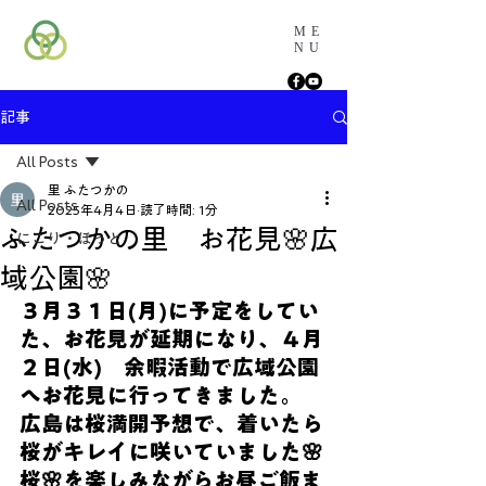
ME
NU
記事
All Posts
里 ふたつかの
All Posts
2025年4月4日
読了時間: 1分
ふたつかの里 お花見🌸広
にこり・ほっと
域公園🌸
３月３１日(月)に予定をしてい
た、お花見が延期になり、４月
２日(水)　余暇活動で広域公園
へお花見に行ってきました。
広島は桜満開予想で、着いたら
桜がキレイに咲いていました🌸
桜🌸を楽しみながらお昼ご飯ま