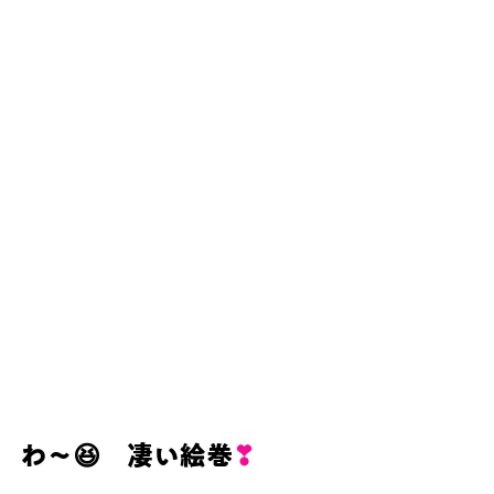
わ～😆　凄い絵巻
❣