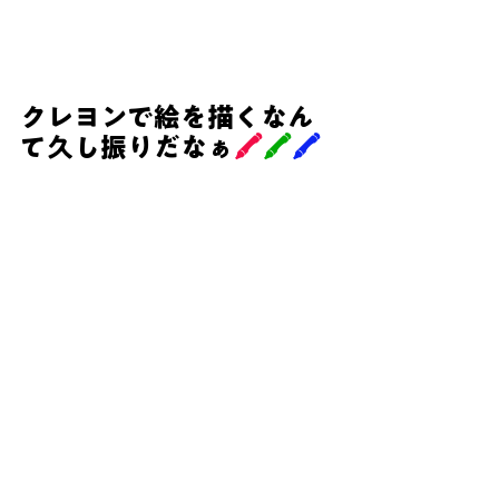
クレヨンで絵を描くなん
て久し振りだなぁ
🖍
🖍
🖍