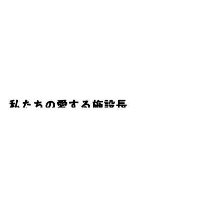
私たちの愛する施設長
👴　
時には厳しく、時には優
しく皆を笑顔で包んでく
れます💕✨✨