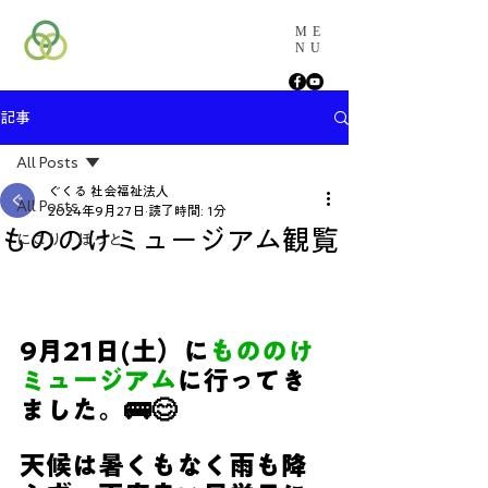
ME
NU
記事
All Posts
ぐくる 社会福祉法人
All Posts
2024年9月27日
読了時間: 1分
もののけミュージアム観覧
にこり・ほっと
9月21日(土）に
もののけ
ミュージアム
に行ってき
ました。🚌😊
天候は暑くもなく雨も降