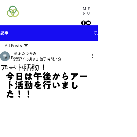
ME
NU
記事
All Posts
里 ふたつかの
All Posts
2024年5月8日
読了時間: 1分
アート活動！
にこり・ほっと
今日は午後からアー
ト活動を行いまし
た！！