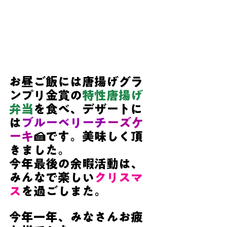
お昼ご飯には唐揚げグラ
ンプリ金賞の
特性唐揚げ
弁当
を食べ、デザートに
は
ブルーベリーチ
ーズケ
ーキ
🍰です。美味しく頂
きました。
今年最後の余暇活動は、
みんなで楽しい
クリスマ
ス
を過ごしまた。
今年一年、みなさんお疲