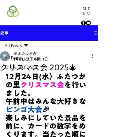
ME
NU
記事
All Posts
里 ふたつかの
All Posts
1月8日
読了時間: 1分
クリスマス会 2025🎄
にこり・ほっと
12月24日(水）ふたつか
の里
クリスマス会
を行い
ました。
午前中はみんな大好きな
ビンゴ大会
🎉
楽しみにしていた景品を
前に、カードの数字をめ
くります。当たった順に