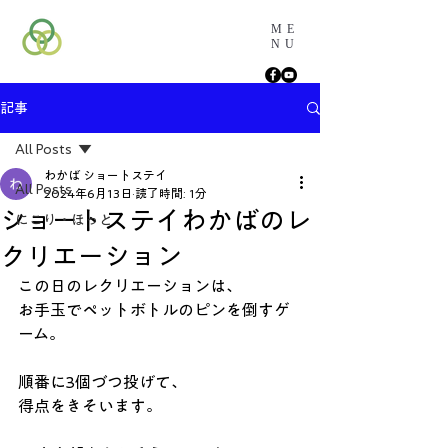
ME
NU
記事
All Posts
わかば ショートステイ
All Posts
2024年6月13日
読了時間: 1分
ショートステイわかばのレ
にこり・ほっと
クリエーション
この日のレクリエーションは、
お手玉でペットボトルのピンを倒すゲ
ーム。
順番に3個づつ投げて、
得点をきそいます。