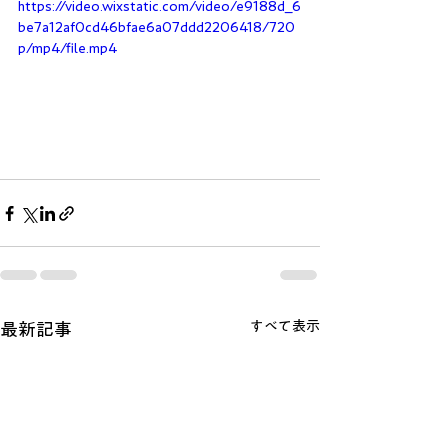
https://video.wixstatic.com/video/e9188d_6
be7a12af0cd46bfae6a07ddd2206418/720
p/mp4/file.mp4
すべて表示
最新記事