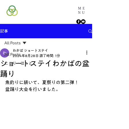
ME
NU
記事
All Posts
わかば ショートステイ
All Posts
2024年8月28日
読了時間: 1分
ショートステイわかばの盆
にこり・ほっと
踊り
魚釣りに続いて、夏祭りの第二弾！
盆踊り大会を行いました。