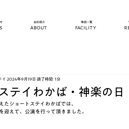
らせ
​会社紹介
​施設一覧​
S
ABOUT
FACILITY
R
テイ
2024年9月19日
読了時間: 1分
ステイわかば・神楽の日
えたショートステイわかばでは、
を迎えて、公演を行って頂きました。