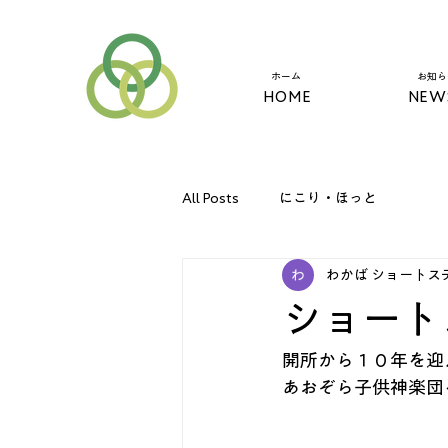
​ホーム
​お知
HOME
NEW
All Posts
にこり・ほっと
わかば ショートス
ショート
開所から１０年を迎
あおぞら子供神楽団