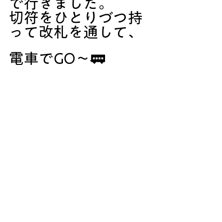
で行きました。
切符をひとりづつ持
って改札を通して、
電車でGO～🚃