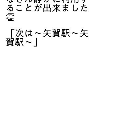
ることが出来ました
👏
「次は～矢賀駅～矢
賀駅～」