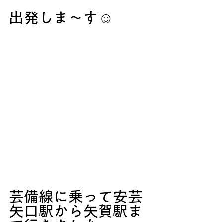
出発しま～す☺
芸備線に乗って安芸
矢口駅から矢賀駅ま