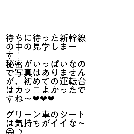
待ちに待った新幹線
の中の見学しまー
す！
秘密がいっぱいなの
で写真はありません
が、初めての運転台
はカッコよかったで
すね～❤❤❤
グリーン車のシート
は気持ちがイイな～
😄♪