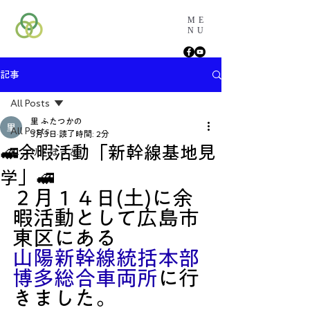
ME
NU
記事
All Posts
里 ふたつかの
All Posts
3月3日
読了時間: 2分
🚅余暇活動「新幹線基地見
にこり・ほっと
学」🚅
２月１４日(土)に余
暇活動として広島市
東区にある
山陽新幹線統括本部
博多総合車両所
に行
きました。