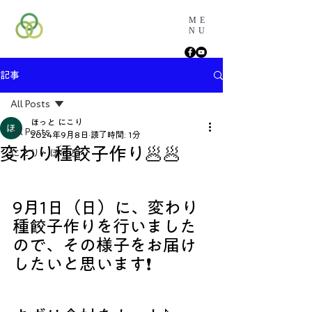
ME
NU
記事
All Posts
ほっと にこり
All Posts
2024年9月8日
読了時間: 1分
変わり種餃子作り🥟🥟
にこり・ほっと
9月1日（日）に、変わり
種餃子作りを行いました
ので、その様子をお届け
したいと思います❗️