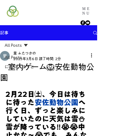
ME
NU
記事
All Posts
里 ふたつかの
All Posts
2025年3月6日
読了時間: 2分
室内ゲーム🦁安佐動物公
にこり・ほっと
園
2月22日㈯、今日は待ち
に待った
安佐動物公園
へ
行く日、ずっと楽しみに
していたのに天気は雪⛄
雪が降っている‼😭😭中
止かな～😭でも、みんな