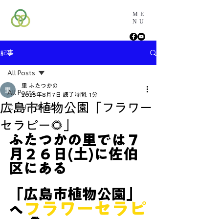
ME
NU
記事
All Posts
里 ふたつかの
All Posts
2025年8月7日
読了時間: 1分
広島市植物公園「フラワー
にこり・ほっと
セラピー🌻」
ふたつかの里では７
月２６日(土)に佐伯
区にある
「広島市植物公園」
フラワーセラピ
へ