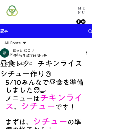
ME
NU
記事
All Posts
ほっと にこり
All Posts
5月13日
読了時間: 1分
昼食レク チキンライス
にこり・ほっと
シチュー作り🍲
5/10みんなで昼食を準備
しました🧑‍🍳
チキンライ
メニューは
ス
シチュー
、
です！
シチュー
まずは、
の準