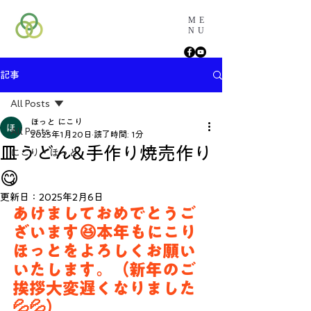
ME
NU
記事
All Posts
ほっと にこり
All Posts
2025年1月20日
読了時間: 1分
皿うどん&手作り焼売作り
にこり・ほっと
😋
更新日：
2025年2月6日
あけましておめでとうご
ざいます😆本年もにこり
ほっとをよろしくお願い
いたします。（新年のご
挨拶大変遅くなりました
💦💦）