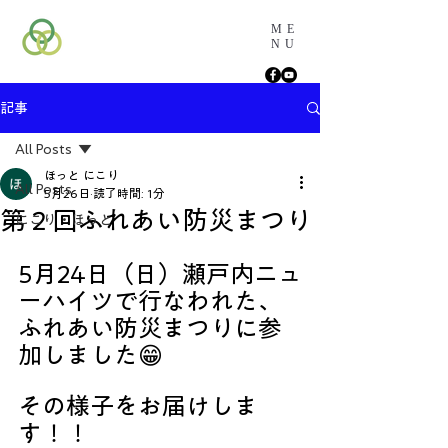
ME
NU
記事
All Posts
ほっと にこり
All Posts
5月26日
読了時間: 1分
第２回ふれあい防災まつり
にこり・ほっと
5月24日（日）瀬戸内ニュ
ーハイツで行なわれた、
ふれあい防災まつりに参
加しました😁
その様子をお届けしま
す！！