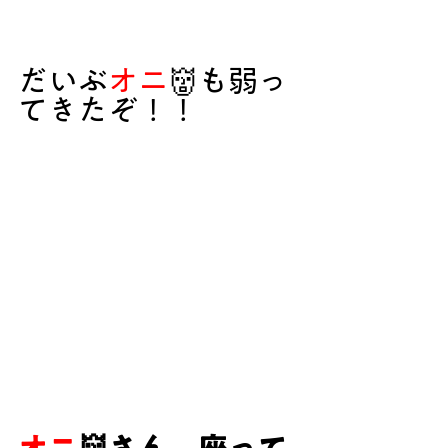
だいぶ
オニ
👹も弱っ
てきたぞ！！