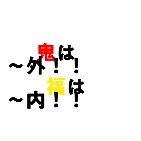
鬼
は
～外！！
　　福
は
～内！！