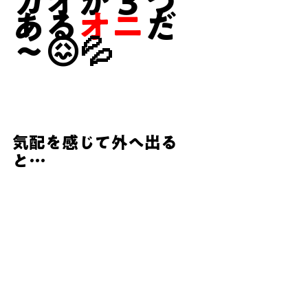
カオが３つ
ある
オニ
だ
～😖💦
気配を感じて外へ出る
と…