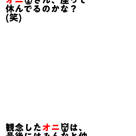
オニ
👹さん、座って
休んでるのかな？
(笑)
観念した
オニ
👹は、