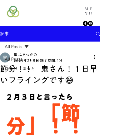
ME
NU
記事
All Posts
里 ふたつかの
All Posts
2024年2月5日
読了時間: 1分
節分！！ 鬼さん！１日早
にこり・ほっと
いフライングです😅
２月３日と言ったら
「節
分」！！