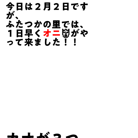
今日は２月２日です
が、
ふたつかの里では、
１日早く
オニ
👹がや
って来ました！！