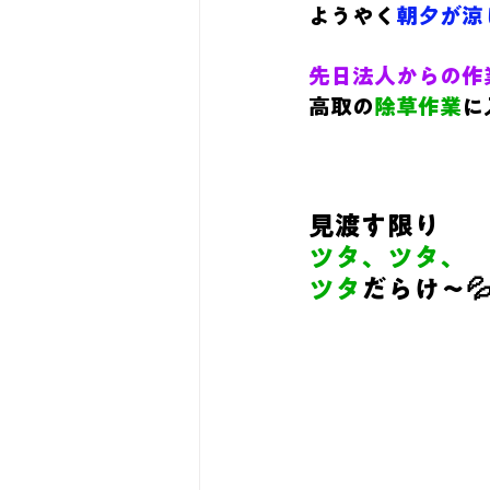
ようやく
朝夕が涼
先日法人からの作
高取の
除草作業
に
見渡す限り
ツタ、ツタ、
ツタ
だらけ～