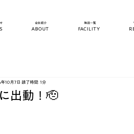
らせ
​会社紹介
​施設一覧​
S
ABOUT
FACILITY
R
4年10月7日
読了時間: 1分
に出動！🫡