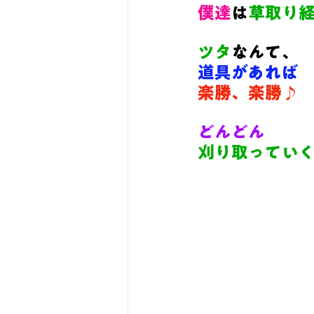
僕達
は
草取り
ツタ
なんて、
道具があれば
楽勝、楽勝♪
どんどん
刈り取ってい