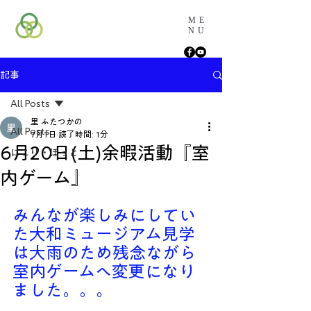
ME
NU
記事
All Posts
里 ふたつかの
All Posts
7月1日
読了時間: 1分
6月20日(土)余暇活動『室
にこり・ほっと
内ゲーム』
みんなが楽しみにしてい
た大和ミュージアム見学
は大雨のため残念ながら
室内ゲームへ変更になり
ました。。。