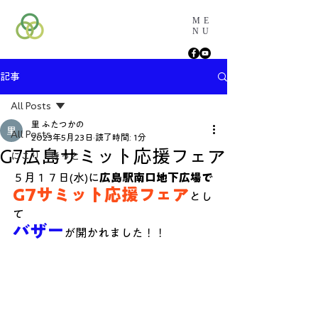
ME
NU
記事
All Posts
里 ふたつかの
All Posts
2023年5月23日
読了時間: 1分
G7広島サミット応援フェア
にこり・ほっと
５月１７日(水)に
広島駅南口地下広場で
G7サミット応援フェア
とし
て
バザー
が開かれました！！