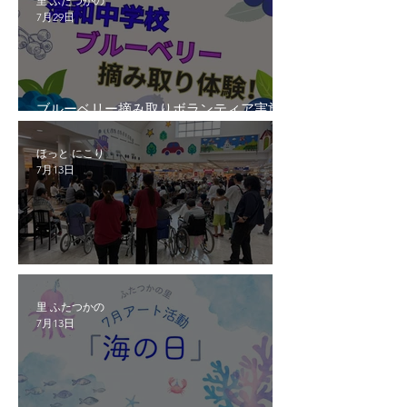
里 ふたつかの
7月29日
ブルーベリー摘み取りボランティア実施
しました。
ほっと にこり
7月13日
神楽鑑賞
里 ふたつかの
7月13日