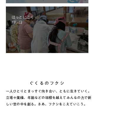
ふたつかの里「７月アート活動」
ほっと にこり
7月6日
調理レク「そうめん」
​ぐくるのフクシ
一人ひとりとまっすぐ向き合い、ともに生きていく。
立場や業種、年齢などの垣根を越えてみんなの力で新
しい世の中を創る。さあ、フクシをこえていこう。​