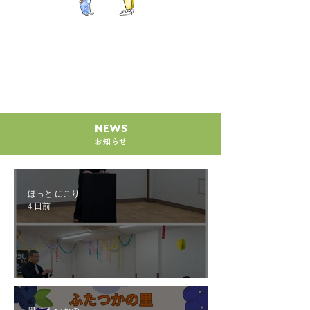
​NEWS
​お知らせ
ほっと にこり
4 日前
🎉にこりほっと4周年祭🎉