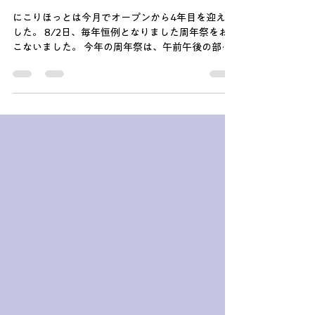
ほっと にこり
5 日前
読了時間: 1分
🎉にこりほっと4周年祭🎉
にこりほっとは今月でオープンから4年目を迎えま
した。 8/2日、毎年恒例となりました周年祭をお
こないました。 今年の周年祭は、午前午後の部
で、 それぞれイベントを企画しました。 まずは午
前の部の様子～ スペシャルゲスト『フロンティー
ひろしさん』をお招きしてのマジックショー開催
です！ 国旗がでたり、輪っかがつながったりはな
れたり、最後はどこにそんなに入っていたのか、
どこまでも出てくる紙テープ😯 沢山のマジックを
披露していただき驚きと興奮で皆さんいい笑顔で
した😊 楽しいマジックショーのあとは、一緒に昼
食をいただきました。 暑い中、ご来所いただき、
素敵な時間をありがとうございました！ そして午
後の部は、ビンゴゲーム 豪華景品、獲得にむけ、
ビンゴゲーム開始です 🕺 スタートからしばらくす
ると、ビンゴの声が！ 今回、１番であがった利用