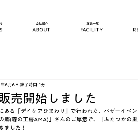
らせ
​会社紹介
​施設一覧​
S
ABOUT
FACILITY
R
3年6月6日
読了時間: 1分
販売開始しました
三滝にある「デイケアひまわり」で行われた、バザーイベ
の郷(森の工房AMA)」さんのご厚意で、「ふたつかの
きました！