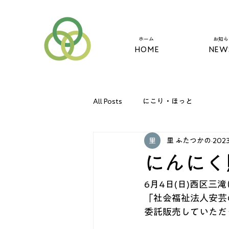
​ホーム
​お知
HOME
NEW
All Posts
にこり・ほっと
里 ふたつかの
202
にんにく
6月4日(日)西区
「社会福祉法人安芸
委託販売していただ