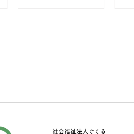
神楽
ブルーベリー摘み取りボラン
ティア実施しました。
​社会
gukuru.20
社会福祉法人ぐくる